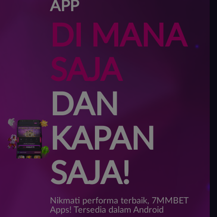
APP
DI MANA
SAJA
DAN
KAPAN
SAJA!
Nikmati performa terbaik, 7MMBET
Apps! Tersedia dalam Android