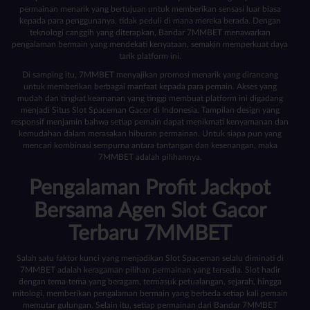
permainan menarik yang bertujuan untuk memberikan sensasi luar biasa
kepada para penggunanya, tidak peduli di mana mereka berada. Dengan
teknologi canggih yang diterapkan, Bandar 7MMBET menawarkan
pengalaman bermain yang mendekati kenyataan, semakin memperkuat daya
tarik platform ini.
Di samping itu, 7MMBET menyajikan promosi menarik yang dirancang
untuk memberikan berbagai manfaat kepada para pemain. Akses yang
mudah dan tingkat keamanan yang tinggi membuat platform ini digadang
menjadi Situs Slot Spaceman Gacor di Indonesia. Tampilan design yang
responsif menjamin bahwa setiap pemain dapat menikmati kenyamanan dan
kemudahan dalam merasakan hiburan permainan. Untuk siapa pun yang
mencari kombinasi sempurna antara tantangan dan kesenangan, maka
7MMBET adalah pilihannya.
Pengalaman Profit Jackpot
Bersama Agen Slot Gacor
Terbaru 7MMBET
Salah satu faktor kunci yang menjadikan Slot Spaceman selalu diminati di
7MMBET adalah keragaman pilihan permainan yang tersedia. Slot hadir
dengan tema-tema yang beragam, termasuk petualangan, sejarah, hingga
mitologi, memberikan pengalaman bermain yang berbeda setiap kali pemain
memutar gulungan. Selain itu, setiap permainan dari Bandar 7MMBET