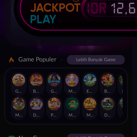
IDR
12,
JACKPOT
PLAY
Game Populer
Lebih Banyak Game
Gates of Olympus POP
Bang Gacor 1000
Goyang Gaib
Mochi Mania 1000
Epic Ze Zeus
BANDITO RETURNS
Legacy of Kong Maxways
Mahjong Wins 3 – Black Scatter
DJ BOOM BOOM
Poker Win
Mahjong Ways 2
MUSCLE FORTUNE CAT
Duck Hunters
The Crypt