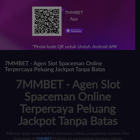
7MMBET
App
*Pindai kode QR untuk Unduh
Android APK
7MMBET - Agen Slot Spaceman Online
Terpercaya Peluang Jackpot Tanpa Batas
7MMBET - Agen Slot
Spaceman Online
Terpercaya Peluang
Jackpot Tanpa Batas
Hiburan tanpa batas kini bisa ditemukan melalui pengalaman bermain Slot
Spaceman di
7MMBET
Platform ini menyediakan beragam pilihan