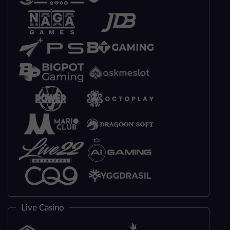
Live Casino