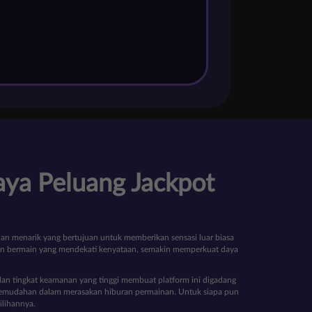
ya Peluang Jackpot
an menarik yang bertujuan untuk memberikan sensasi luar biasa
an bermain yang mendekati kenyataan, semakin memperkuat daya
n tingkat keamanan yang tinggi membuat platform ini digadang
 kemudahan dalam merasakan hiburan permainan. Untuk siapa pun
lihannya.