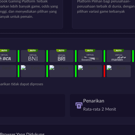
book Gaming Platform Terbaik
Platform Pilihan bagi perusahaan-
rkan lebih banyak game, odds yang
perusahaan terbaik di dunia, dengan
tinggi, dan menyediakan pilihan yang
pilihan variasi game terbanyak
banyak untuk pemain.
arikan tidak dapat diproses
Penarikan
Rata-rata 2 Menit
Browser Yang Didukung