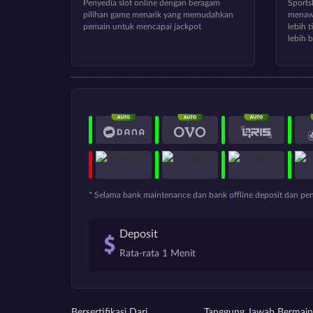
Penyedia slot online dengan beragam
Sports
pilihan game menarik yang memudahkan
menawa
pemain untuk mencapai jackpot
lebih 
lebih 
* Selama bank maintenance dan bank offline deposit dan pen
Deposit
Rata-rata 1 Menit
Bersertifikasi Dari
Tanggung Jawab Bermain