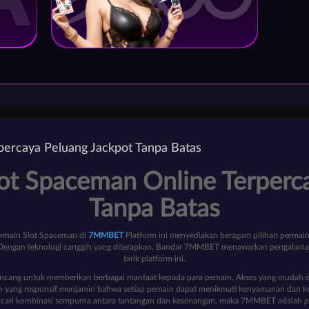
ercaya Peluang Jackpot Tanpa Batas
t Spaceman Online Terperca
Tanpa Batas
ermain Slot Spaceman di
7MMBET
Platform ini menyediakan beragam pilihan permain
. Dengan teknologi canggih yang diterapkan, Bandar 7MMBET menawarkan pengalam
tarik platform ini.
ncang untuk memberikan berbagai manfaat kepada para pemain. Akses yang mudah da
ign yang responsif menjamin bahwa setiap pemain dapat menikmati kenyamanan dan
cari kombinasi sempurna antara tantangan dan kesenangan, maka 7MMBET adalah pi