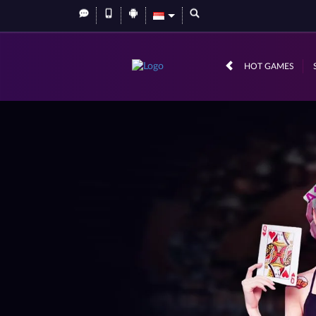
HOT GAMES