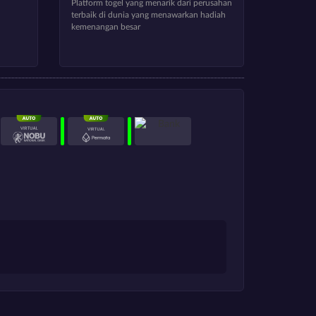
Platform togel yang menarik dari perusahan
terbaik di dunia yang menawarkan hadiah
kemenangan besar