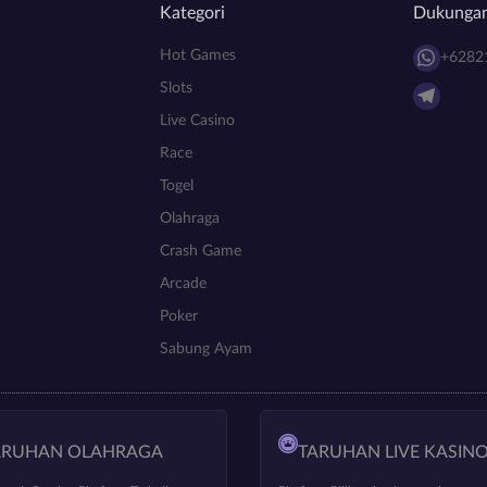
Kategori
Dukunga
Hot Games
+6282
Slots
Live Casino
Race
Togel
Olahraga
Crash Game
Arcade
Poker
Sabung Ayam
ARUHAN OLAHRAGA
TARUHAN LIVE KASIN