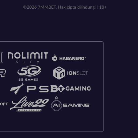
©2026 7MMBET. Hak cipta dilindungi | 18+