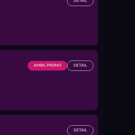
DETAIL
AMBIL PROMO
DETAIL
DETAIL