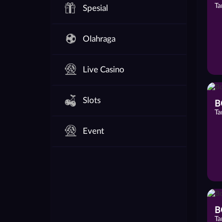
Ta
Spesial
Olahraga
Live Casino
Slots
B
Ta
Event
B
Ta