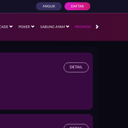
MASUK
DAFTAR
PROMOSI
CADE
POKER
SABUNG AYAM
DETAIL