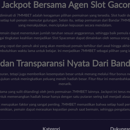
t Jackpot Bersama Agen Slot Gac
 diminati di 7MMBET adalah keragaman pilihan permainan yang tersedia. Slot hadir 
tiap kali pemain memutar gulungan. Selain itu, setiap permainan dari Bandar 7MMBE
yang menakjubkan, menciptakan kepuasan secara mendalam.
lot. Pemain dapat menentukan jumlah taruhan sesuai anggarannya, sehingga baik pe
agai tingkatan keahlian menjadikan Slot Spaceman dapat dimainkan oleh semua or
g cepat dan penuh aksi yang akan membuat pemain terhibur dari awal hingga akhir.
tuhkan waktu lama untuk belajar. Ini menjadikan 7MMBET sebagai pilihan yang i
 dan Transparansi Nyata Dari B
an, tetapi juga memberikan kesempatan besar untuk menang melalui fitur bonus ne
tujukan untuk meningkatkan peluang meraih hadiah besar. Fitur-fitur ini menambahk
menarik.
k utama yang sulit ditandingi oleh jenis permainan 7MMBET lainnya. Jackpot ini teru
ntuk memenangkan hadiah besar hanya dengan satu putaran sering kali menjadi alas
lot merupakan faktor yang sangat penting. 7MMBET memastikan bahwa setiap hasil pe
demikian, pemain dapat merasakan kepastian penuh saat bermain, sehingga pengalama
Kategori
Dukunga