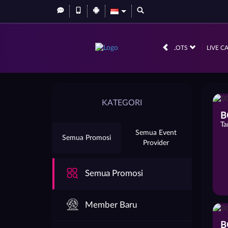
HOT GAMES
SLOTS
LIVE C
KATEGORI
B
Ta
Semua Event
Semua Promosi
Provider
Semua Promosi
Member Baru
B