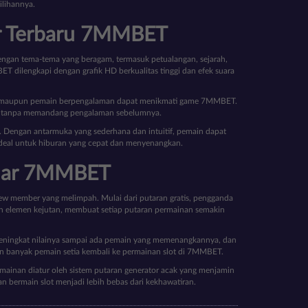
lihannya.
or Terbaru 7MMBET
dengan tema-tema yang beragam, termasuk petualangan, sejarah,
T dilengkapi dengan grafik HD berkualitas tinggi dan efek suara
mula maupun pemain berpengalaman dapat menikmati game 7MMBET.
ang tanpa memandang pengalaman sebelumnya.
 Dengan antarmuka yang sederhana dan intuitif, pemain dapat
deal untuk hiburan yang cepat dan menyenangkan.
andar 7MMBET
w member yang melimpah. Mulai dari putaran gratis, pengganda
an elemen kejutan, membuat setiap putaran permainan semakin
s meningkat nilainya sampai ada pemain yang memenangkannya, dan
an banyak pemain setia kembali ke permainan slot di 7MMBET.
rmainan diatur oleh sistem putaran generator acak yang menjamin
n bermain slot menjadi lebih bebas dari kekhawatiran.