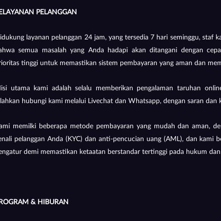
ELAYANAN PELANGGAN
idukung layanan pelanggan 24 jam, yang tersedia 7 hari seminggu, staf
ahwa semua masalah yang Anda hadapi akan ditangani dengan cepat
rioritas tinggi untuk memastikan sistem pembayaran yang aman dan memb
isi utama kami adalah selalu memberikan pengalaman taruhan online
ilahkan hubungi kami melalui Livechat dan Whatsapp, dengan saran dan
ami memilki beberapa metode pembayaran yang mudah dan aman, dem
enali pelanggan Anda (KYC) dan anti-pencucian uang (AML), dan kami 
engatur demi memastikan ketaatan berstandar tertinggi pada hukum dan
ROGRAM & HIBURAN