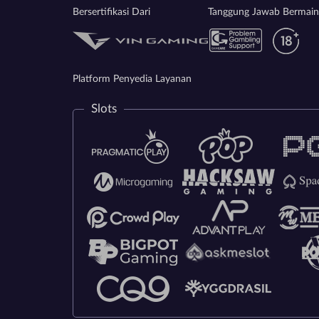
Bersertifikasi Dari
Tanggung Jawab Bermain
Platform Penyedia Layanan
Slots