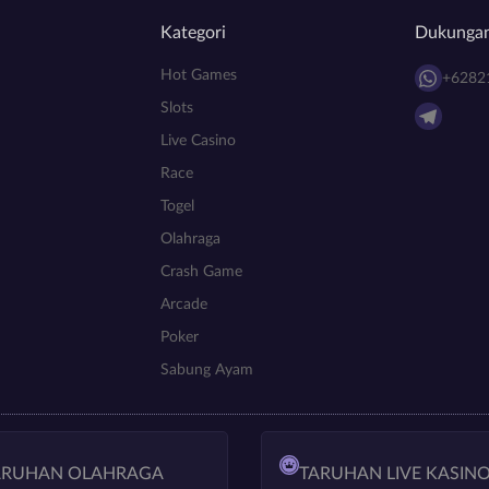
Kategori
Dukunga
Hot Games
+6282
Slots
Live Casino
Race
Togel
Olahraga
Crash Game
Arcade
Poker
Sabung Ayam
ARUHAN OLAHRAGA
TARUHAN LIVE KASIN