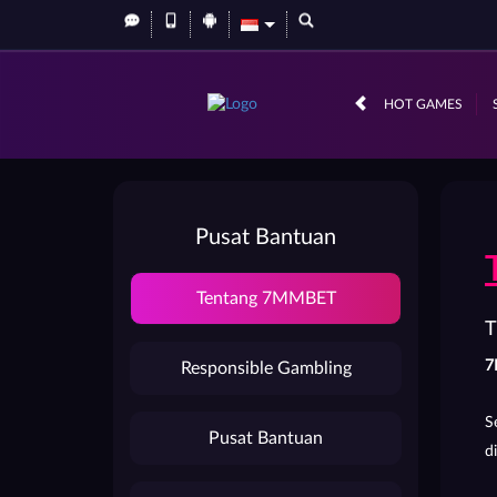
HOT GAMES
Pusat Bantuan
Tentang 7MMBET
7
Responsible Gambling
S
Pusat Bantuan
di