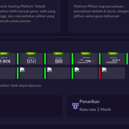
book Gaming Platform Terbaik
Platform Pilihan bagi perusahaan-
rkan lebih banyak game, odds yang
perusahaan terbaik di dunia, dengan
tinggi, dan menyediakan pilihan yang
pilihan variasi game terbanyak
banyak untuk pemain.
arikan tidak dapat diproses
Penarikan
Rata-rata 2 Menit