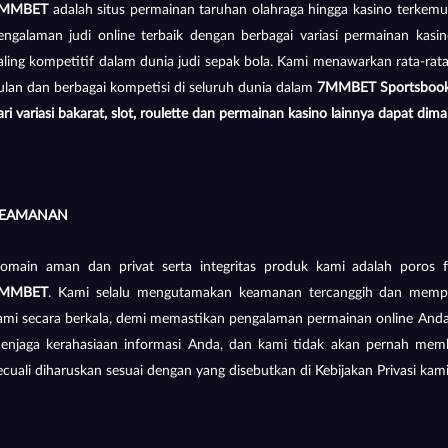
MMBET
adalah situs permainan taruhan olahraga hingga kasino terkemu
engalaman judi online terbaik dengan berbagai variasi permainan kasi
aling kompetitif dalam dunia judi sepak bola. Kami menawarkan rata-ra
ulan dan berbagai kompetisi di seluruh dunia dalam
7MMBET Sportsbook, 
ari variasi bakarat, slot, roulette dan permainan kasino lainnya dapat dim
EAMANAN
omain aman dan privat serta integritas produk kami adalah poros f
MMBET
. Kami selalu mengutamakan keamanan tercanggih dan mempe
ami secara berkala, demi memastikan pengalaman permainan online And
enjaga kerahasiaan informasi Anda, dan kami tidak akan pernah memb
ecuali diharuskan sesuai dengan yang disebutkan di Kebijakan Privasi kami