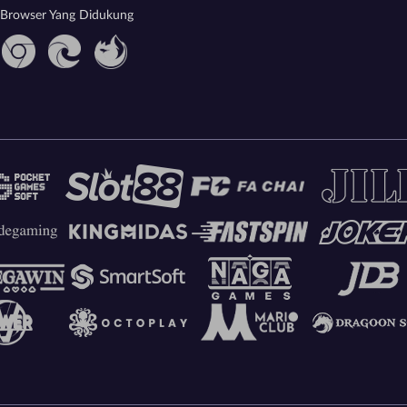
Browser Yang Didukung