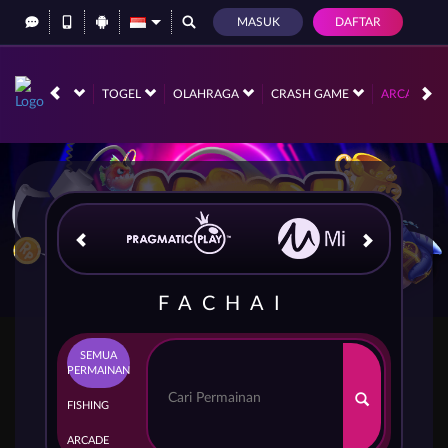
MASUK
DAFTAR
NO
RACE
TOGEL
OLAHRAGA
CRASH GAME
ARCADE
FACHAI
SEMUA
PERMAINAN
FISHING
ARCADE