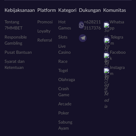
Kebijaksanaan
Platform
Kategori
Dukungan
Komunitas
Tentang
Promosi
Hot
+628211
Whatsa
7MMBET
Games
3117376
pp
Loyalty
Responsible
Slots
Telegra
Referral
Gambling
m
Live
Pusat Bantuan
Casino
Faceboo
k
Syarat dan
Race
Ketentuan
Instagra
Togel
m
Olahraga
Crash
Game
Arcade
Poker
Sabung
Ayam