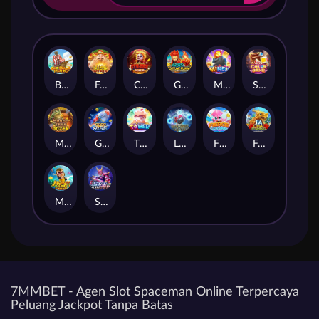
BAO CHUAN FISHING
FA CHAI DOZER
CIRCUS DOZER
Gods Fortune Fishing
MINES
SUPER COLOR GAME
MONEY TREE DOZER
Go Go Rise
TOWER
LIGHTNING BOMB
FIERCE FISHING
FA CHAI FISHING
MONKEY KING FISHING
STAR HUNTER
7MMBET - Agen Slot Spaceman Online Terpercaya
Peluang Jackpot Tanpa Batas