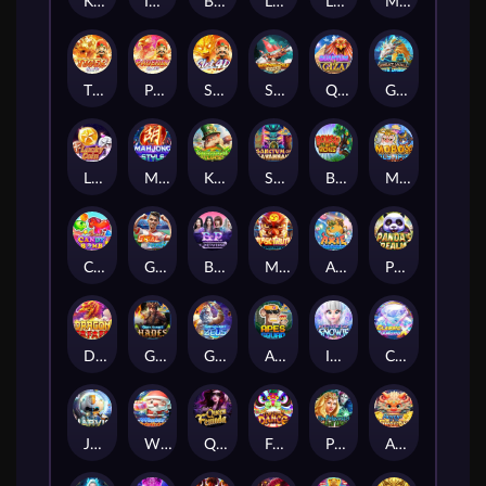
Kraken Queen
Into The Fay: Nixie
Bloodmoon Amazonia
Lucky Cat Slot4D
Lion Dance Slot4D
Macau Slot4D
Tiger Slot4D
Phoenix Slot4D
Slot4D
Shipwrecked Riches
Quantum Of Giza
Great Wall of Meta Dragon
Lucky Coins
Mahjong Style
Kingdom of Luck
Sanctum Of Savanah
Bonsai of the Riches
Mobox Olympia
Candy Bomb
Goal Rush
Black Pink (B.P.) in Metaverse
Mask of Truth Jumboways
Axie Universe
Panda Realm
Dragon FAFAFA
God's Gambit : Hades
God's Gambit Zeus
Apes Squad
Into the Fay: Snowie
Classic Diamond X5
Jarvis
Winter Winnings
Queen Femida
Fortune Dance
Princess and the Evil Witch
Advent of the Dragon