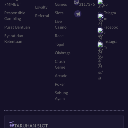
7MMBET
Games
3117376
pp
Loyalty
Responsible
Slots
Telegra
Referral
Gambling
m
Live
Pusat Bantuan
Casino
Faceboo
k
Syarat dan
Race
Ketentuan
Instagra
Togel
m
Olahraga
Crash
Game
Arcade
Poker
Sabung
Ayam
TARUHAN SLOT