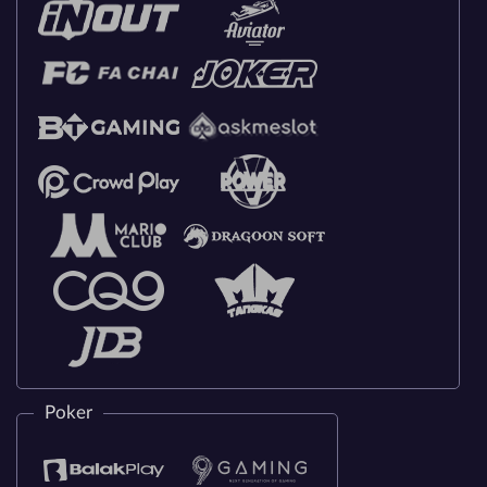
Poker