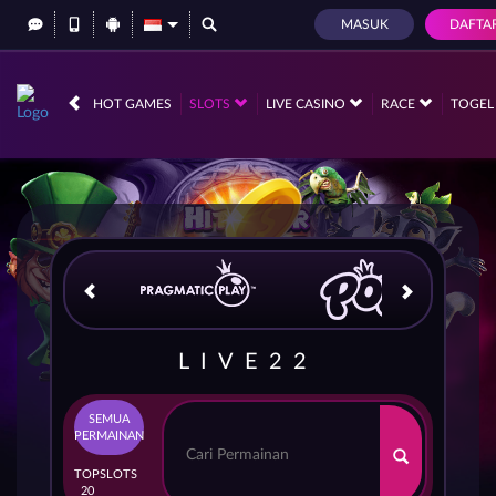
MASUK
DAFTA
IDR
12,732,860,
HOT GAMES
SLOTS
LIVE CASINO
RACE
TOGE
LIVE22
SEMUA
PERMAINAN
TOP
SLOTS
20