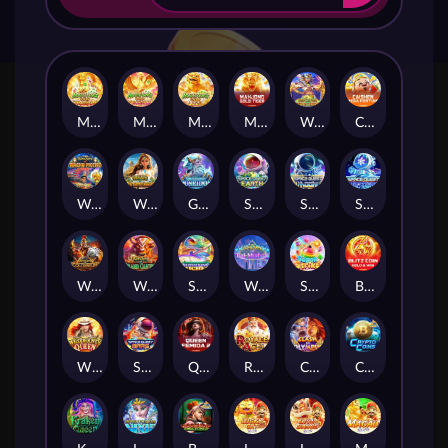
Mahjong Gold: Dragon
Mahjong Gold: Phoenix
Mahjong Gold: Lion
Mahjong Gold: Tiger
Wonders of Giza Pyramid
CaiShen Mega Fortune
Wonders of Machu Picchu
Wonder of Hanging Garden
God's Gambit: Poseidon
Space Quest: Earth
Space Quest: Moon
Space Quest: Neptune
Wonders of Colosseum
Wonders of Grand Canyon
Slithering Riches
Wonders of Taj Mahal
Sugar Strike
Blitz Coin: Hold & Win
Wild Bounty Queen
Space Quest: Mars
Queen Femida 2
Royale Ace
Clash of Olympus
Crypto Coin