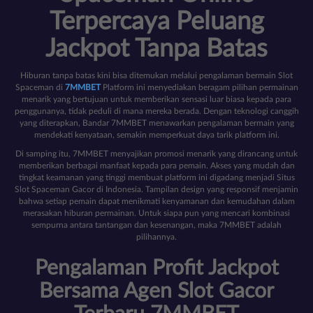
Terpercaya Peluang
Jackpot Tanpa Batas
Hiburan tanpa batas kini bisa ditemukan melalui pengalaman bermain Slot
Spaceman di
7MMBET
Platform ini menyediakan beragam pilihan permainan
menarik yang bertujuan untuk memberikan sensasi luar biasa kepada para
penggunanya, tidak peduli di mana mereka berada. Dengan teknologi canggih
yang diterapkan, Bandar 7MMBET menawarkan pengalaman bermain yang
mendekati kenyataan, semakin memperkuat daya tarik platform ini.
Di samping itu, 7MMBET menyajikan promosi menarik yang dirancang untuk
memberikan berbagai manfaat kepada para pemain. Akses yang mudah dan
tingkat keamanan yang tinggi membuat platform ini digadang menjadi Situs
Slot Spaceman Gacor di Indonesia. Tampilan design yang responsif menjamin
bahwa setiap pemain dapat menikmati kenyamanan dan kemudahan dalam
merasakan hiburan permainan. Untuk siapa pun yang mencari kombinasi
sempurna antara tantangan dan kesenangan, maka 7MMBET adalah
pilihannya.
Pengalaman Profit Jackpot
Bersama Agen Slot Gacor