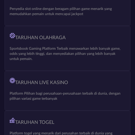
Penyedia slot online dengan beragam pilihan game menarik yang
memudahkan pemain untuk mencapai jackpot
TARUHAN OLAHRAGA
Sportsbook Gaming Platform Terbaik menawarkan lebih banyak game,
odds yang lebih tinggi, dan menyediakan pilihan yang lebih banyak
untuk pemain.
TARUHAN LIVE KASINO
Platform Pilihan bagi perusahaan-perusahaan terbaik di dunia, dengan
pilihan variasi game terbanyak
TARUHAN TOGEL
Platform togel yang menarik dari perusahan terbaik di dunia yang